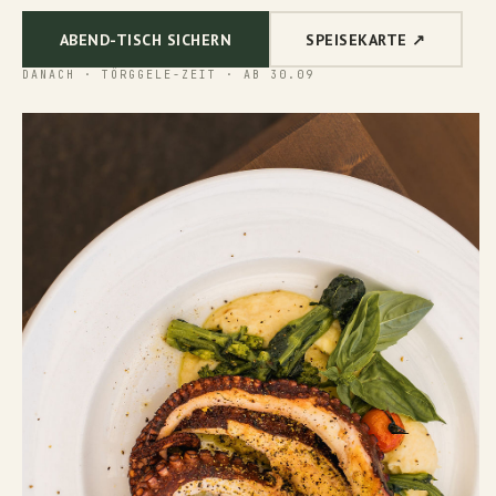
ABEND-TISCH SICHERN
SPEISEKARTE ↗︎
DANACH · TÖRGGELE-ZEIT · AB 30.09