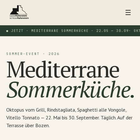
☰
● JETZT · MEDITERRANE SOMMERKÜCHE · 22.05 — 30.09
· OK
SOMMER-EVENT · 2026
Mediterrane
Sommerküche.
Oktopus vom Grill, Rindstagliata, Spaghetti alle Vongole,
Vitello Tonnato — 22. Mai bis 30. September. Täglich. Auf der
Terrasse über Bozen.