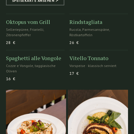
SPEISEKARTE ANSEHEN ↗︎
Oktopus vom Grill
Rindstagliata
Selleriepüree, Friarielli,
Rucola, Parmesanspäne,
Zitronenpfeffer
Röstkartoffeln
28 €
26 €
Spaghetti alle Vongole
Vitello Tonnato
Cozze e Vongole, taggiasische
Vorspeise · klassisch serviert
Oliven
17 €
16 €